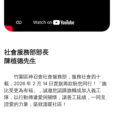
社會服務部部長
陳植德先生
竹園區神召會社會服務部，服務社會四十
載，2026 年 2 月 14 日賣旗籌款盼您同行！「施
比受更為有福」，誠邀您認購旗幟或加入義工
隊，以行動傳遞愛與關懷，讓善工延續，一同見
證愛的力量，築就溫暖社區！