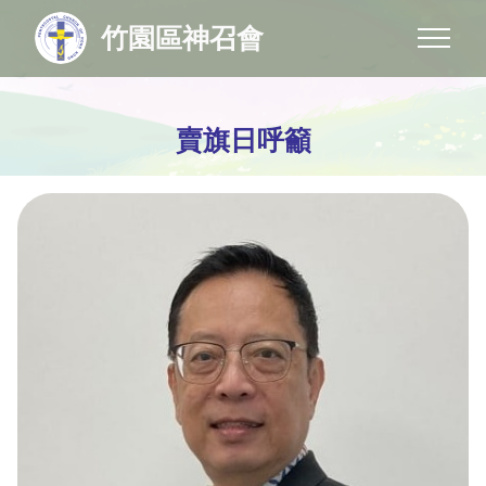
竹園區神召會
賣旗日呼籲